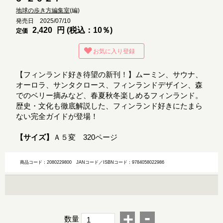
地球の歩き方編集室
(編)
発売日 2025/07/10
2,420
円 (税込：10％)
定価
お気に入り登録
【フィンランド好き待望の新刊！】ムーミン、サウナ、
オーロラ、サンタクロース、フィンランドデザイン、森
でのベリー摘みなど、春夏秋冬楽しめるフィンランド。
歴史・文化も徹底解説した、フィンランド好きにたまら
ない完全ガイドが登場！
【サイズ】
Ａ５変 320ページ
商品コード：2080229800
JANコード／ISBNコード：9784058022986
-
+
数量