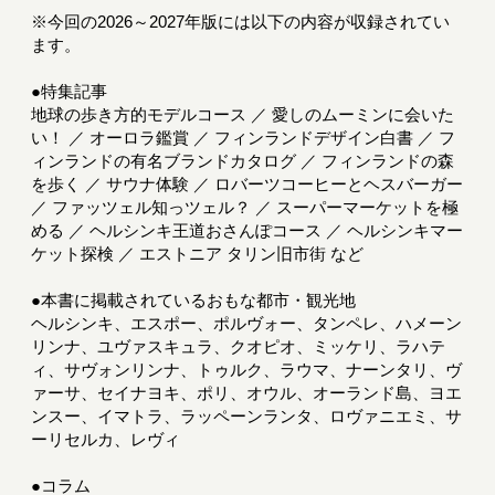
※今回の2026～2027年版には以下の内容が収録されてい
ます。
●特集記事
地球の歩き方的モデルコース ／ 愛しのムーミンに会いた
い！ ／ オーロラ鑑賞 ／ フィンランドデザイン白書 ／ フ
ィンランドの有名ブランドカタログ ／ フィンランドの森
を歩く ／ サウナ体験 ／ ロバーツコーヒーとヘスバーガー
／ ファッツェル知っツェル？ ／ スーパーマーケットを極
める ／ ヘルシンキ王道おさんぽコース ／ ヘルシンキマー
ケット探検 ／ エストニア タリン旧市街 など
●本書に掲載されているおもな都市・観光地
ヘルシンキ、エスポー、ポルヴォー、タンペレ、ハメーン
リンナ、ユヴァスキュラ、クオピオ、ミッケリ、ラハテ
ィ、サヴォンリンナ、トゥルク、ラウマ、ナーンタリ、ヴ
ァーサ、セイナヨキ、ポリ、オウル、オーランド島、ヨエ
ンスー、イマトラ、ラッペーンランタ、ロヴァニエミ、サ
ーリセルカ、レヴィ
●コラム