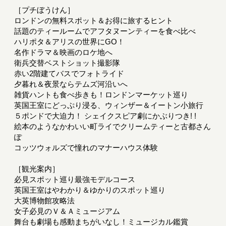
［プチぼうけん］
ロンドンの無料スポット＆お得に旅するヒント
話題のティールームでアフタヌーンティーを食べ比べ
ハリポタ＆アリスの世界にGO！
名作ドラマ＆映画のロケ地へ
衛兵交替ベストショット撮影隊
赤い2階建てバスでフォトライド
夕暮れ＆夜景ならテムズ河沿いへ
雑貨ハントも食べ歩きも！ロンドンマーケット巡り
英国王室にどっぷり浸る、ウィンザー＆イートン小旅行
５ポンドで大迫力！ シェイクスピア劇にかぶりつき! !
絵本のようなかわいい町ライでクリームティーと古都さん
ぽ
コッツウォルズで憧れのマナーハウス体験
［観光案内］
必見スポット巡り最強モデルコース
英国王室はやわかり＆ゆかりのスポット巡り
大英博物館攻略法
女子必見のＶ＆Ａミュージアム
舞台も劇場も感動まちがいなし！ミュージカル鑑賞