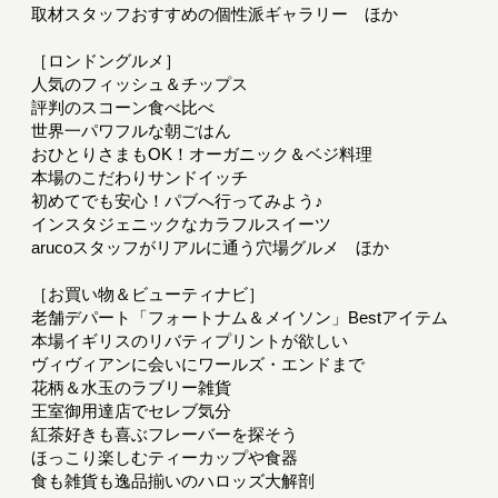
取材スタッフおすすめの個性派ギャラリー ほか
［ロンドングルメ］
人気のフィッシュ＆チップス
評判のスコーン食べ比べ
世界一パワフルな朝ごはん
おひとりさまもOK！オーガニック＆ベジ料理
本場のこだわりサンドイッチ
初めてでも安心！パブへ行ってみよう♪
インスタジェニックなカラフルスイーツ
arucoスタッフがリアルに通う穴場グルメ ほか
［お買い物＆ビューティナビ］
老舗デパート「フォートナム＆メイソン」Bestアイテム
本場イギリスのリバティプリントが欲しい
ヴィヴィアンに会いにワールズ・エンドまで
花柄＆水玉のラブリー雑貨
王室御用達店でセレブ気分
紅茶好きも喜ぶフレーバーを探そう
ほっこり楽しむティーカップや食器
食も雑貨も逸品揃いのハロッズ大解剖