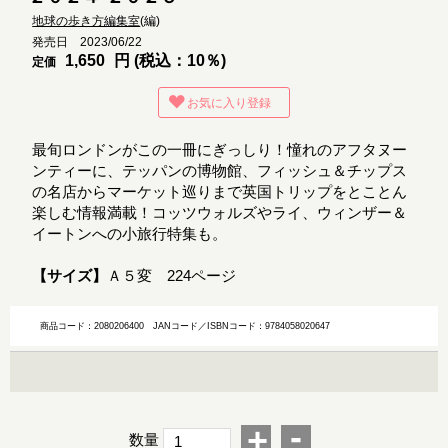
地球の歩き方編集室
(編)
発売日 2023/06/22
1,650
円 (税込：10％)
定価
お気に入り登録
最旬ロンドンがこの一冊にぎっしり！憧れのアフタヌー
ンティーに、テッパンの博物館、フィッシュ＆チップス
の名店からマーケット巡りまで英国トリップをとことん
楽しむ情報満載！コッツウォルズやライ、ウィンザー＆
イートンへの小旅行特集も。
【サイズ】
Ａ５変 224ページ
商品コード：2080206400
JANコード／ISBNコード：9784058020647
-
+
数量