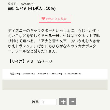
発売日 2026/04/27
1,749
円 (税込：10％)
価格
お気に入り登録
ディズニーのキャラクターといっしょに、もじ・かず・
えいごなどを楽しく学べる一冊。付録はマグネットで貼
り付けて遊べる、「アナと雪の女王 あいうえお＆きせ
かえトランク」。ほかにもひらがな＆カタカナポスタ
ー、シールなど盛りだくさん。
【サイズ】
ＡＢ 32ページ
商品コード：1861184400
JANコード／ISBNコード：9784056118445
-
+
数量