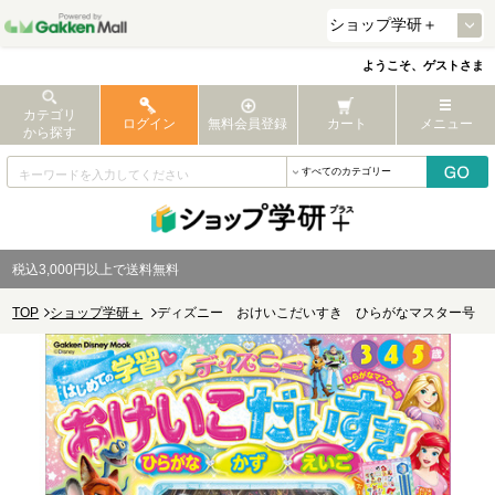
ようこそ、ゲストさま
カテゴリ
ログイン
無料会員登録
カート
メニュー
から探す
税込3,000円以上で送料無料
TOP
ショップ学研＋
ディズニー おけいこだいすき ひらがなマスター号