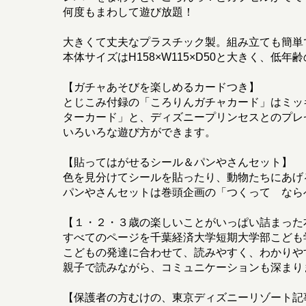
何度もまわして遊び放題！
大きくて丈夫なプラスチック製。組み立ても簡単
本体サイズはH158×W115×D50と大きく、低
【ガチャあそびを楽しめるカードつき】
とじこみ付録の「ころりんガチャカード」はミッ
ターカード」と、ディズニープリンセスとのプレ
いろいろな遊び方ができます。
【貼ってはがせるシール＆パンやさんセット】
色を見分けてシールを貼ったり、動物たちにあげ
パンやさんセットは巻頭企画の「つくって なら
【１・２・３歳の楽しいことがいっぱい詰まった
すべてのページを千葉経済大学短期大学部こども
こどもの発達に合わせて、読みやすく、わかりや
親子で読みながら、コミュニケーションも深まり
【保護者の方むけの、東京ディズニーリゾート記