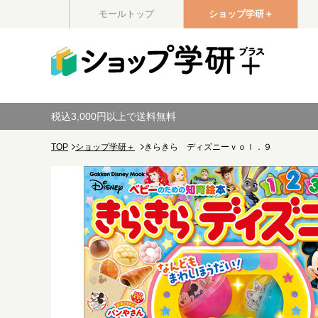
モールトップ
ショップ学研＋
税込3,000円以上で送料無料
TOP
ショップ学研＋
きらきら ディズニーｖｏｌ．９