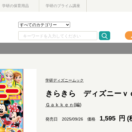
学研の保育用品
学研のプライム講座
学研ディズニームック
きらきら ディズニーｖ
Ｇａｋｋｅｎ
(編)
1,595
円 (
価格
発売日 2025/09/26