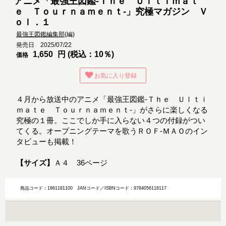
アニメ「最強王図鑑-Ｔｈｅ Ｕｌｔｉｍａｔ
ｅ Ｔｏｕｒｎａｍｅｎｔ-」究極マガジン Ｖ
ｏｌ．１
最強王図鑑編集部
(編)
発売日 2025/07/22
1,650
円 (税込：10％)
価格
お気に入り登録
４月から放送中のアニメ「最強王図鑑-Ｔｈｅ Ｕｌｔｉ
ｍａｔｅ Ｔｏｕｒｎａｍｅｎｔ-」がさらに楽しくなる
究極の１冊。ここでしか手に入らない４つの付録がつい
てくる。オープニングテーマを歌うＲＯＦ-ＭＡＯのイン
タビューも掲載！
【サイズ】
Ａ４ 36ページ
商品コード：1861181100
JANコード／ISBNコード：9784056118117