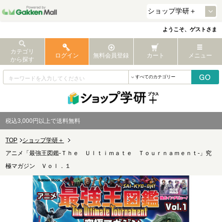
ようこそ、ゲストさま
カテゴリ
ログイン
無料会員登録
カート
メニュー
から探す
税込3,000円以上で送料無料
TOP
ショップ学研＋
アニメ「最強王図鑑-Ｔｈｅ Ｕｌｔｉｍａｔｅ Ｔｏｕｒｎａｍｅｎｔ-」究
極マガジン Ｖｏｌ．１