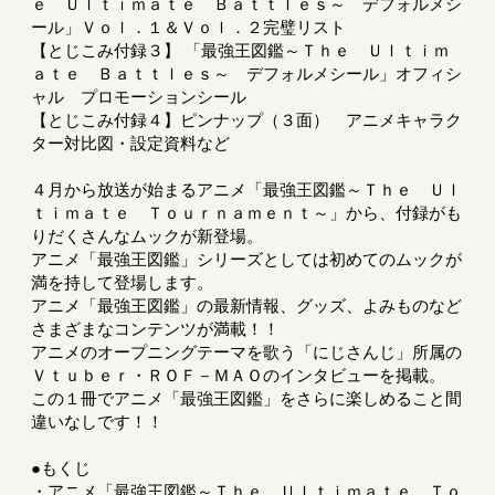
ｅ Ｕｌｔｉｍａｔｅ Ｂａｔｔｌｅｓ～ デフォルメシ
ール」Ｖｏｌ．１＆Ｖｏｌ．２完璧リスト
【とじこみ付録３】 「最強王図鑑～Ｔｈｅ Ｕｌｔｉｍ
ａｔｅ Ｂａｔｔｌｅｓ～ デフォルメシール」オフィシ
ャル プロモーションシール
【とじこみ付録４】ピンナップ（３面） アニメキャラク
ター対比図・設定資料など
４月から放送が始まるアニメ「最強王図鑑～Ｔｈｅ Ｕｌ
ｔｉｍａｔｅ Ｔｏｕｒｎａｍｅｎｔ～」から、付録がも
りだくさんなムックが新登場。
アニメ「最強王図鑑」シリーズとしては初めてのムックが
満を持して登場します。
アニメ「最強王図鑑」の最新情報、グッズ、よみものなど
さまざまなコンテンツが満載！！
アニメのオープニングテーマを歌う「にじさんじ」所属の
Ｖｔｕｂｅｒ・ＲＯＦ－ＭＡＯのインタビューを掲載。
この１冊でアニメ「最強王図鑑」をさらに楽しめること間
違いなしです！！
●もくじ
・アニメ「最強王図鑑～Ｔｈｅ Ｕｌｔｉｍａｔｅ Ｔｏ