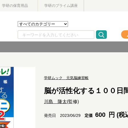
学研の保育用品
学研のプライム講座
学研ムック 元気脳練習帳
脳が活性化する１００日
川島 隆太
(監修)
600
円 (税
定価
発売日 2023/06/29