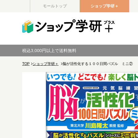
モールトップ
ショップ学研＋
税込3,000円以上で送料無料
TOP
ショップ学研＋
脳が活性化する１００日間パズル ミニ②