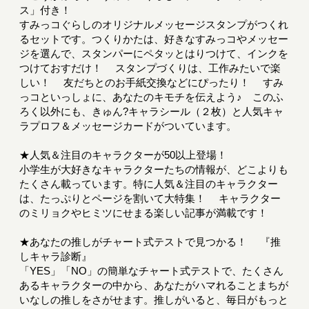
ス」付き！
すみっコぐらしのオリジナルメッセージスタンプがつくれ
るセットです。つくりかたは、好きなすみっコやメッセー
ジを選んで、スタンパーにペタッとはりつけて、インクを
つけておすだけ！ スタンプづくりは、工作みたいで楽
しい！ 友だちとのお手紙交換などにぴったり！ すみ
っコといっしょに、あなたのキモチを伝えよう♪ このふ
ろく以外にも、きゅん?キャラシール（２枚）と人気キャ
ラプロフ＆メッセージカードがついています。
★人気＆注目のキャラクターが50以上登場！
小学生が大好きなキャラクターたちの情報が、どこよりも
たくさん載っています。特に人気＆注目のキャラクター
は、たっぷりとページを割いて大特集！ キャラクター
のミリョクやヒミツにせまる楽しい記事が満載です！
★あなたの推しがチャート式テストで見つかる！ 『推
しキャラ診断』
「YES」「NO」の簡単なチャート式テストで、たくさん
あるキャラクターの中から、あなたがハマれることまちが
いなしの推しをさがせます。推しがいると、毎日がもっと