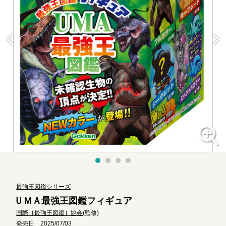
最強王図鑑シリーズ
ＵＭＡ最強王図鑑フィギュア
国際［最強王図鑑］協会
(監修)
発売日 2025/07/03