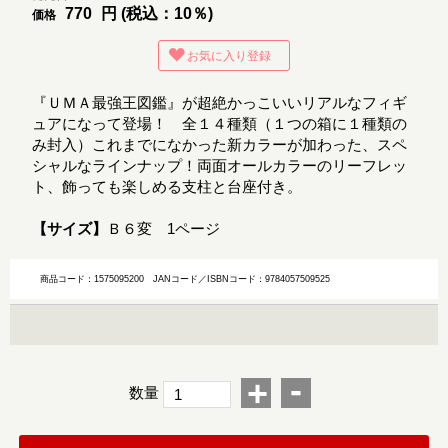
770
円 (税込：10％)
価格
お気に入り登録
『ＵＭＡ最強王図鑑』が超絶かっこいいリアルなフィギ
ュアになって登場！ 全１４種類（１つの箱に１種類の
み封入）これまでになかった新カラーが加わった、スペ
シャルなラインナップ！両面オールカラーのリーフレッ
ト、飾っても楽しめる支柱と台座付き。
【サイズ】
Ｂ６変 1ページ
商品コード：1575095200
JANコード／ISBNコード：9784057509525
-
+
数量