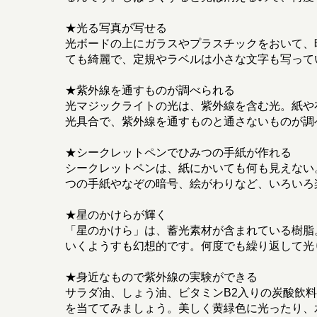
★光る写真が写せる
光ボードの上にガラスやプラスチックをおいて、
ても綺麗で、定規やラベルは小さな文字も写って
★紫外線を通すものが調べられる
光マジックライトの光は、紫外線を含む光。紙や
光具合で、紫外線を通すものと通さないものが調
★シークレットペンでひみつの手紙が作れる
シークレットペンは、紙にかいても何も見えない
つの手紙やなぞの暗号、絵がわりなど、いろいろ
★星のかけらが輝く
「星のかけら」は、蓄光素材が含まれている樹脂
いくようすも幻想的です。何度でも繰り返して光
★身近なもので紫外線の実験ができる
サラダ油、しょう油、ビタミンB2入りの炭酸飲
を当ててみましょう。美しく黄緑色に光ったり、