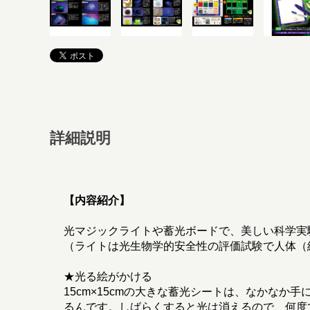
詳細説明
【内容紹介】
光マジックライトや蓄光ボードで、美しい科学実
（ライトは光生物学的安全性の評価試験で人体（
★光る絵がかける
15cm×15cmの大きな蓄光シートは、なかな
るんです。しばらくすると光は消えるので、何度