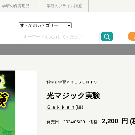
学研の保育用品
学研のプライム講座
科学と学習ＰＲＥＳＥＮＴＳ
光マジック実験
Ｇａｋｋｅｎ
(編)
2,200
円 (
価格
発売日 2024/06/20