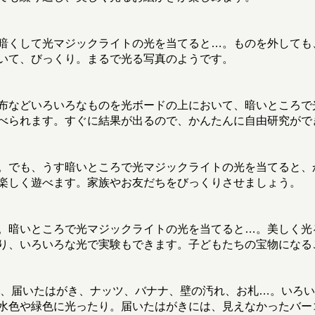
暗くして光マジックライトの光を当てると…。ものを外しても
いて、びっくり。まるで光る写真のようです。
布などいろいろなものを光ボードの上において、暗いところで
べられます。すぐに結果が出るので、かんたんに自由研究がで
。でも、うす暗いところで光マジックライトの光を当てると、
楽しく遊べます。家族やお友だちをびっくりさせましょう。
。暗いところで光マジックライトの光を当てると…。美しく光
り、いろいろな光で実験もできます。子どもたちの宝物になる
料、届いたはがき、ナッツ、バナナ、壁の汚れ、お札…。いろ
水色や緑色に光ったり。届いたはがきには、見えなかったバー