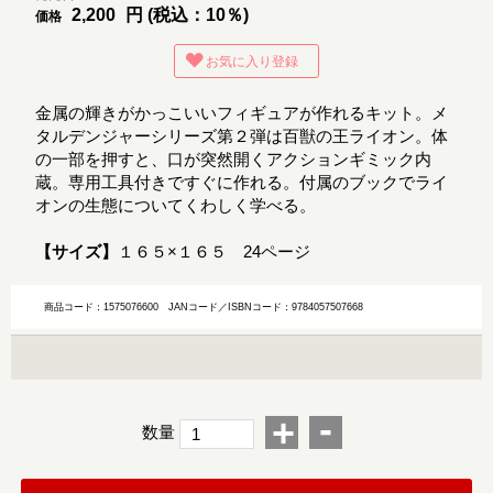
2,200
円 (税込：10％)
価格
お気に入り登録
金属の輝きがかっこいいフィギュアが作れるキット。メ
タルデンジャーシリーズ第２弾は百獣の王ライオン。体
の一部を押すと、口が突然開くアクションギミック内
蔵。専用工具付きですぐに作れる。付属のブックでライ
オンの生態についてくわしく学べる。
【サイズ】
１６５×１６５ 24ページ
商品コード：1575076600
JANコード／ISBNコード：9784057507668
-
+
数量