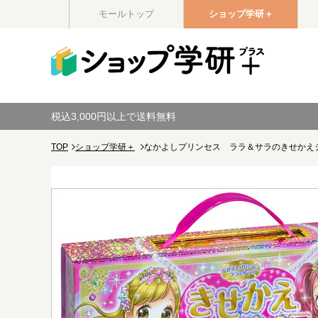
モールトップ
ショップ学研＋
税込3,000円以上で送料無料
TOP
ショップ学研＋
なかよしプリンセス ララ＆サラのきせかえ