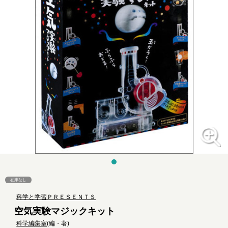
在庫なし
科学と学習ＰＲＥＳＥＮＴＳ
空気実験マジックキット
科学編集室
(編・著)