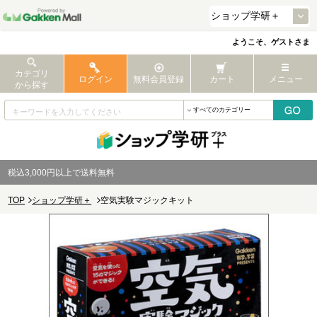
ようこそ、ゲストさま
カテゴリ
ログイン
無料会員登録
カート
メニュー
から探す
税込3,000円以上で送料無料
TOP
ショップ学研＋
空気実験マジックキット