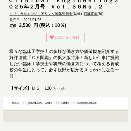
Ｃｌｉｎｉｃａｌ Ｅｎｇｉｎｅｅｒｉｎｇ２
０２５年２月号 Ｖｏｌ．３６Ｎｏ．２
クリニカルエンジニアリング編集委員会
(監修)
百瀬直樹
(編)
発売日 2025/01/26
2,530
円 (税込：10％)
定価
お気に入り登録
様々な臨床工学技士の多様な働き方や価値観を紹介する
好評連載「ＣＥ図鑑」の拡大版特集！新しい仕事に挑戦
したい臨床工学技士や将来の働き方について考える養成
校の学生にとって、必ず視野が広がるきっかけになる一
冊！
【サイズ】
Ｂ５ 120ページ
商品コード：1452013000
JANコード／ISBNコード：9784055201308