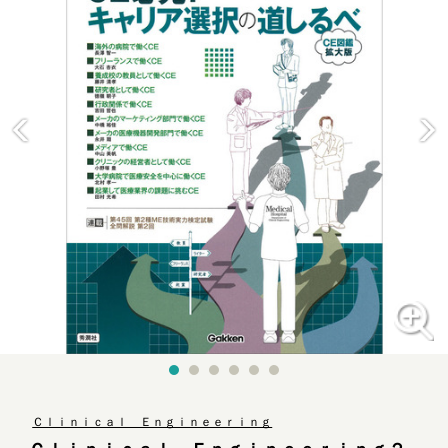
Ｃｌｉｎｉｃａｌ Ｅｎｇｉｎｅｅｒｉｎｇ