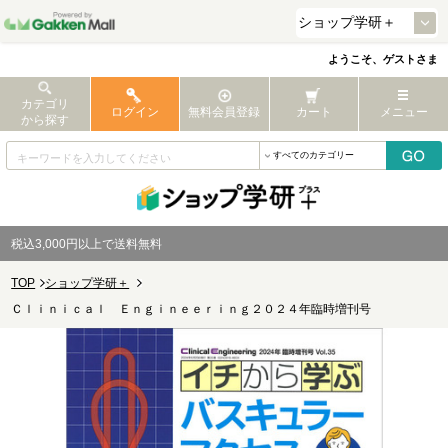
ようこそ、ゲストさま
カテゴリ
ログイン
無料会員登録
カート
メニュー
から探す
税込3,000円以上で送料無料
TOP
ショップ学研＋
Ｃｌｉｎｉｃａｌ Ｅｎｇｉｎｅｅｒｉｎｇ２０２４年臨時増刊号