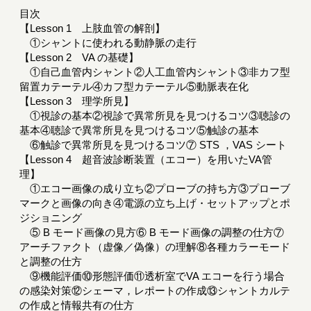
目次
【Lesson 1 上肢血管の解剖】
①シャントに使われる動静脈の走行
【Lesson 2 VA の基礎】
①自己血管内シャント②人工血管内シャント③非カフ型
留置カテーテル④カフ型カテーテル⑤動脈表在化
【Lesson 3 理学所見】
①視診の基本②視診で異常所見を見つけるコツ③聴診の
基本④聴診で異常所見を見つけるコツ⑤触診の基本
⑥触診で異常所見を見つけるコツ⑦ STS ，VAS シート
【Lesson 4 超音波診断装置（エコー）を用いたVA管
理】
①エコー画像の成り立ち②プローブの持ち方③プローブ
マークと画像の向き④電源の立ち上げ・セットアップとポ
ジショニング
⑤ B モード画像の見方⑥ B モード画像の調整の仕方⑦
アーチファクト（虚像／偽像）の理解⑧各種カラーモード
と調整の仕方
⑨機能評価⑩形態評価⑪透析室でVA エコーを行う場合
の感染対策⑫シェーマ，レポートの作成⑬シャントカルテ
の作成と情報共有の仕方