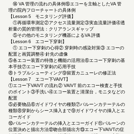
⑭ VA 管理の流れの具体例⑮エコーを主軸としたVA 管
理の院内フローチャートの具体例
【Lesson 5 モニタリング評価】
①再循環率測定②アクセス流量測定③実血流量評価④透
析量の質的管理法：クリアランスギャップ
⑤その他のモニタリング機器によるVA 評価
【Lesson 6 エコー下穿刺】
① エコー下穿刺の心得② 穿刺時の感染対策③ エコーの
配置と画質調整④ 針先の虚像
⑤各エコー装置の特徴と機能の活用法⑥エコー下穿刺の基
本手技⑦エコー下穿刺の応用手技
⑧トラブルシューティング⑨留置カニューレの修正法
【Lesson 7 エコー下VAIVT】
①エコー下VAIVT の流れ② VAIVT 前のエコー検査と手技
のポイント③手洗い④エコー装置と清潔台，モニタなどの
配置
⑤必要物品⑥ガイドワイヤの種類⑦バルーンカテーテルの
種類⑧穿刺からシース挿入まで⑨ガイドワイヤの挿入とエ
コーガイド
⑩バルーンカテーテルの挿入とエコーガイド⑪バルーンの
位置決めと描出方法⑫吻合部描出方⑬エコー下VAIVTの症