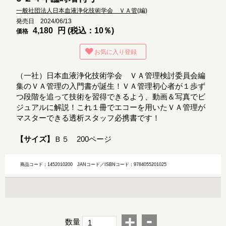
一般社団法人日本血液浄化技術学会 ＶＡ管
(編)
発売日 2024/06/13
4,180
円 (税込：10％)
価格
お気に入り登録
（一社）日本血液浄化技術学会 ＶＡ管理検討委員会編
集のＶＡ管理の入門書が誕生！ＶＡ管理初心者が１歩ず
つ段階を追って技術を習得できるよう、動画＆写真でビ
ジュアルに解説！これ１冊でエコーを用いたＶＡ管理が
マスターできる透析スタッフ必携書です！
【サイズ】
Ｂ５ 200ページ
商品コード：1452010200
JANコード／ISBNコード：9784055201025
-
+
数量