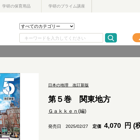
学研の保育用品
学研のプライム講座
日本の地理 改訂新版
第５巻 関東地方
Ｇａｋｋｅｎ
(編)
4,070
円 (
定価
発売日 2025/02/27