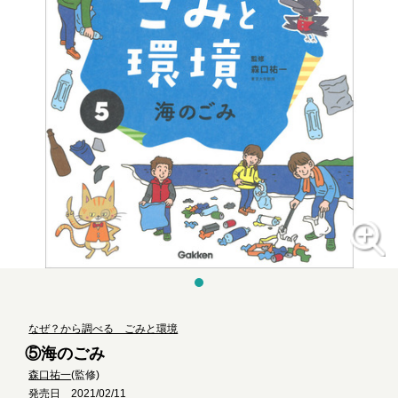
なぜ？から調べる ごみと環境
⑤海のごみ
森口祐一
(監修)
発売日 2021/02/11