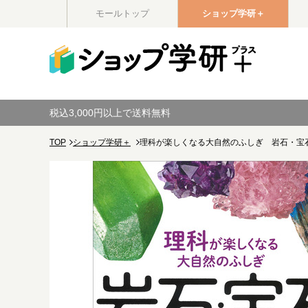
モールトップ
ショップ学研＋
税込3,000円以上で送料無料
TOP
ショップ学研＋
理科が楽しくなる大自然のふしぎ 岩石・宝