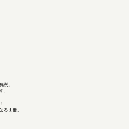
解説。
す。
！
なる１冊。