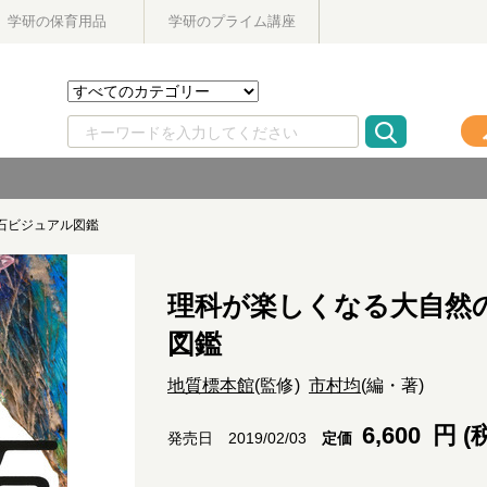
学研の保育用品
学研のプライム講座
石ビジュアル図鑑
理科が楽しくなる大自然
図鑑
地質標本館
(監修)
市村均
(編・著)
6,600
円 (
定価
発売日 2019/02/03