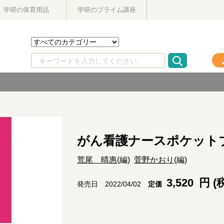
学研の保育用品
学研のプライム講座
がん看護ナースポケット
荒尾 晴惠
(編)
菅野かおり
(編)
3,520
円 (
定価
発売日 2022/04/02