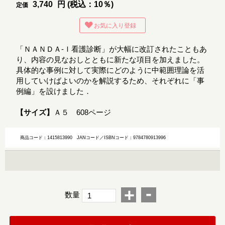
3,740
円 (税込：10％)
定価
お気に入り登録
「ＮＡＮＤＡ-Ｉ看護診断」が大幅に改訂されたこともあ
り、内容の見なおしとともに新たな項目を加えました。
具体的な事例に対して実際にどのように中範囲理論を活
用していけばよいのかを解説するため、それぞれに「事
例編」を設けました．
【サイズ】
Ａ５ 608ページ
商品コード：1415813990
JANコード／ISBNコード：9784780913996
-
+
数量