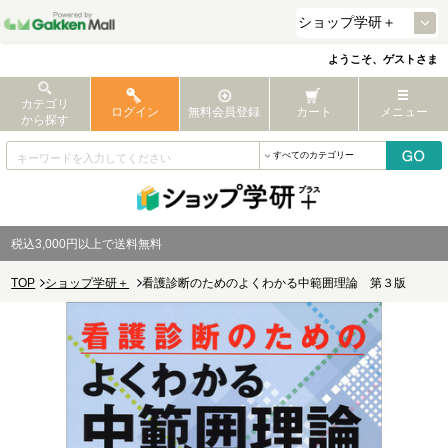
ようこそ、ゲストさま
カテゴリ
ログイン
無料会員登録
カート
メニュー
から探す
税込3,000円以上で送料無料
TOP
ショップ学研＋
看護診断のためのよくわかる中範囲理論 第３版