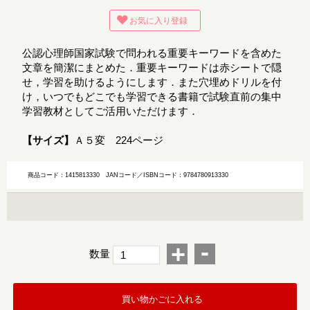
お気に入り登録
公認心理師国家試験で問われる重要キーワードを含めた
文章を簡潔にまとめた．重要キーワードは赤シートで隠
せ，学習を助けるようにします．また穴埋めドリルを付
け，いつでもどこでも学習できる書籍で試験直前の集中
学習教材としてご活用いただけます．
【サイズ】
Ａ５変 224ページ
商品コード：1415813330
JANコード／ISBNコード：9784780913330
-
+
数量
買い物かごに入れる