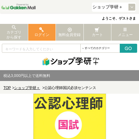
ようこそ、ゲストさま
カテゴリ
ログイン
無料会員登録
カート
メニュー
から探す
税込3,000円以上で送料無料
TOP
ショップ学研＋
公認心理師国試必須センテンス