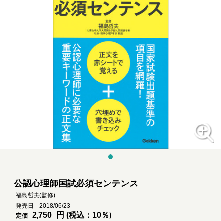
公認心理師国試必須センテンス
福島哲夫
(監修)
発売日 2018/06/23
2,750
円 (税込：10％)
定価