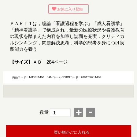
お気に入り登録
ＰＡＲＴ１は，総論「看護過程を学ぶ」「成人看護学」
「精神看護学」で構成され，最新の医療状況や看護教育
の現状を踏まえた内容を加筆し誌面を充実．クリティカ
ルシンキング，問題解決思考，科学的思考を身につけ実
践能力を養う
【サイズ】
ＡＢ 284ページ
商品コード：1415811460
JANコード／ISBNコード：9784780911466
-
+
数量
買い物かごに入れる