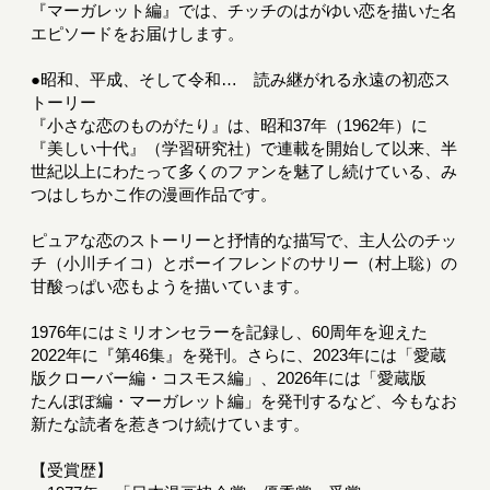
『マーガレット編』では、チッチのはがゆい恋を描いた名
エピソードをお届けします。
●昭和、平成、そして令和… 読み継がれる永遠の初恋ス
トーリー
『小さな恋のものがたり』は、昭和37年（1962年）に
『美しい十代』（学習研究社）で連載を開始して以来、半
世紀以上にわたって多くのファンを魅了し続けている、み
つはしちかこ作の漫画作品です。
ピュアな恋のストーリーと抒情的な描写で、主人公のチッ
チ（小川チイコ）とボーイフレンドのサリー（村上聡）の
甘酸っぱい恋もようを描いています。
1976年にはミリオンセラーを記録し、60周年を迎えた
2022年に『第46集』を発刊。さらに、2023年には「愛蔵
版クローバー編・コスモス編」、2026年には「愛蔵版
たんぽぽ編・マーガレット編」を発刊するなど、今もなお
新たな読者を惹きつけ続けています。
【受賞歴】