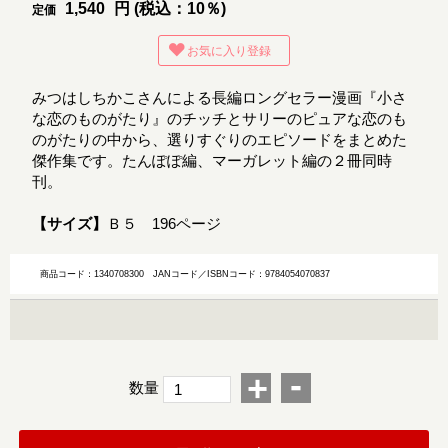
1,540
円 (税込：10％)
定価
お気に入り登録
みつはしちかこさんによる長編ロングセラー漫画『小さ
な恋のものがたり』のチッチとサリーのピュアな恋のも
のがたりの中から、選りすぐりのエピソードをまとめた
傑作集です。たんぽぽ編、マーガレット編の２冊同時
刊。
【サイズ】
Ｂ５ 196ページ
商品コード：1340708300
JANコード／ISBNコード：9784054070837
-
+
数量