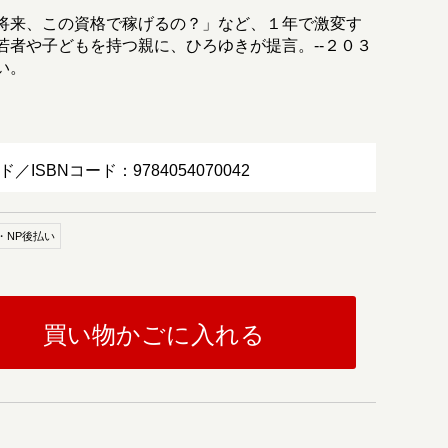
将来、この資格で稼げるの？」など、１年で激変す
若者や子どもを持つ親に、ひろゆきが提言。--２０３
い。
ド／ISBNコード：9784054070042
・NP後払い
買い物かごに入れる