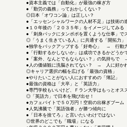
●資本主義では「自動化」が最強の稼ぎ方
●「勤労の義務」っておかしくない？
◎日本「オワコン論」は正しい？
●「エッセンシャルワークの人材不足」は技術の
●１０年後の「２０３５年」をイメージしてみる
●「刺身パックにタンポポを置くような仕事」で
◎「うまく生きている人」に共通する「開拓力」
●独学をバックアップする「好奇心」 → 行動
●「行動するかしないか」は成功できるかどうか
●「案外、なんとでもならない？」の気持ちで 
●人の価値観に洗脳されてない？ → 人に好か
◎キャリア選択の幅を広げる「最強の資格」
●やりたいことがない人におすすめの「簿記」
●最強の資格は「大卒」と「英語力」
●専門学校もいいけど、Ｆラン大学はもっとオス
◎「英語力」で日本を飛び出せ！
●カフェバイトで５０万円！空前の出稼ぎブーム
●人気沸騰で「英語強者」が勝つ傾向に
●「日本を捨てろ」と言いたいわけではない
◎世界のどこでも「職場」になる