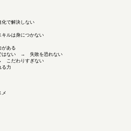
進化で解決しない
スキルは身につかない
力がある
ではない → 失敗を恐れない
→ こだわりすぎない
れる力
スメ