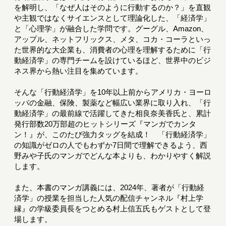
を解明し、「なぜ人はそのように行動するのか？」を直観
や主観ではなくサイエンスとして理論化した、「経済学」
と「心理学」が融合した学問です。グーグル、Amazon、
アップル、ネットフリックス、メタ、コカ・コーラといっ
た世界的な大企業も、消費者の心理を理解するために「行
動経済学」の専門チームを設けているほど、世界中のビジ
ネス界から熱い注目を集めています。
そんな「行動経済学」を10年以上前からアメリカ・ヨーロ
ッパの金融、保険、製薬など幅広い業界に取り入れ、「行
動経済学」の最前線で活躍してきた相良奈美香氏と、累計
発行部数20万部超のヒットシリーズ『マンガでカンタ
ン！』が、このたび強力タッグを結成！ 「行動経済学」
の知識がゼロの人でもわずか7日間で理解できるよう、西
野みや子氏のマンガでどんな本よりも、わかりやすく解説
します。
また、本書のマンガ講義には、2024年、著者が「行動経
済学」の授業を担当した人気の配信チャンネル『村上学
縁』の学級委員長をつとめる村上信五氏もゲストとして登
場します。