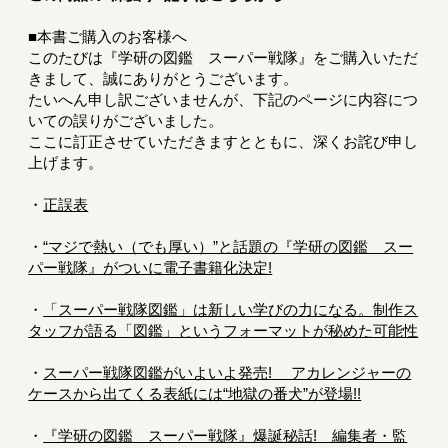
■本書ご購入のお客様へ
このたびは『学研の図鑑 スーパー戦隊』をご購入いただ
きまして、誠にありがとうございます。
たいへん申し訳ございませんが、下記のページに内容につ
いての誤りがございました。
ここに訂正させていただきますとともに、深くお詫び申し
上げます。
・
正誤表
・
“マジで熱い（でも厚い）”と話題の『学研の図鑑 スー
パー戦隊』がついに電子書籍化決定!
・
「スーパー戦隊図鑑」は新しい学びの力になる。制作ス
タッフが語る「図鑑」というフォーマットが秘めた可能性
・
スーパー戦隊図鑑がいよいよ発売! アカレンジャーの
ケースから出てくる表紙には“地獄の番犬”が登場!!
・
『学研の図鑑 スーパー戦隊』爆誕秘話! 編集者・監