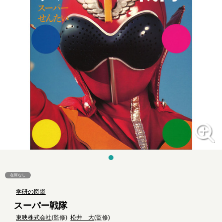
在庫なし
学研の図鑑
スーパー戦隊
東映株式会社
(監修)
松井 大
(監修)