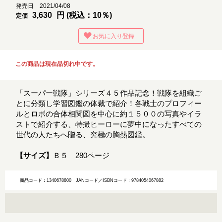
発売日 2021/04/08
3,630
円 (税込：10％)
定価
お気に入り登録
この商品は現在品切れ中です。
「スーパー戦隊」シリーズ４５作品記念！戦隊を組織ご
とに分類し学習図鑑の体裁で紹介！各戦士のプロフィー
ルとロボの合体相関図を中心に約１５００の写真やイラ
ストで紹介する、特撮ヒーローに夢中になったすべての
世代の人たちへ贈る、究極の胸熱図鑑。
【サイズ】
Ｂ５ 280ページ
商品コード：1340678800
JANコード／ISBNコード：9784054067882