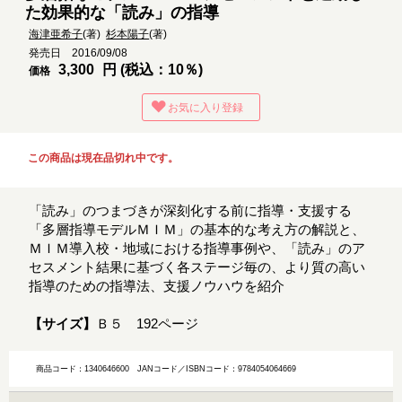
た効果的な「読み」の指導
海津亜希子
(著)
杉本陽子
(著)
発売日 2016/09/08
3,300
円 (税込：10％)
価格
お気に入り登録
この商品は現在品切れ中です。
「読み」のつまづきが深刻化する前に指導・支援する
「多層指導モデルＭＩＭ」の基本的な考え方の解説と、
ＭＩＭ導入校・地域における指導事例や、「読み」のア
セスメント結果に基づく各ステージ毎の、より質の高い
指導のための指導法、支援ノウハウを紹介
【サイズ】
Ｂ５ 192ページ
商品コード：1340646600
JANコード／ISBNコード：9784054064669