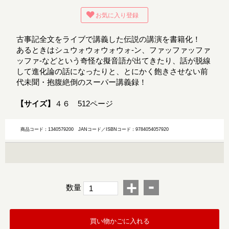
お気に入り登録
古事記全文をライブで講義した伝説の講演を書籍化！
あるときはシュウォウォウォウォ-ン、ファッファッファ
ッファ-などという奇怪な擬音語が出てきたり、話が脱線
して進化論の話になったりと、とにかく飽きさせない前
代未聞・抱腹絶倒のスーパー講義録！
【サイズ】
４６ 512ページ
商品コード：1340579200
JANコード／ISBNコード：9784054057920
-
+
数量
買い物かごに入れる