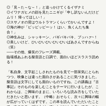
◎「見～た～な～！」と追っかけてくるイザナミ
◎イワナガヒメの顔を見たニニギが「申し訳ないんだけど
ムリ！ 帰ってほしい！」
◎スサノオの背はウルトラマンくらいでかいんですよ！
◎海の神が「ピッピッピーッ！ はい、魚くんたち集
合！」
◎神生みは、シャッキーン、バギバキバキ、ブッハァ~！
◎美しいけど、ひいひいひいひいひいばあさんですからね
（笑）
――その他、爆笑のフレーズ満載。
臨場感あふれる擬音語と口調で、面白いほどスラスラ読め
る！
「私自身、文字起こしされたものを見て一部呆気にとられ
つつ、映像とは違った面白さがあることに気づきました。
擬音語は文字にしても面白いものですね。この講義は『古
事記』そのものを楽しむことをテーマに行いましたが、こ
れからは、ご興味のままに、いろいろな読み方をしていた
だきたいと思います。（中略）おそらく、次々に興味の幅
が広がっていくはずです。この本を読んでいただいたこと