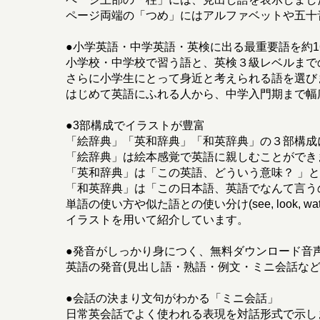
ページ両端の「つめ」にはアルファベットや五十
●小学英語・中学英語・英検に出る最重要語を約16
小学校・中学校で習う語と、英検３級レベルまで
さらに小学生にとって身近と考えられる語を選び
はじめて英語にふれる人から、中学入門期まで幅
●3部構成でイラストが豊富
「絵辞典」「英和辞典」「和英辞典」の３部構成
「絵辞典」は絵本感覚で英語に親しむことができ
「英和辞典」は「この英語、どういう意味？ 」
「和英辞典」は「この日本語、英語でなんて言う
単語の使い方や似た語との使い分け(see, look, 
イラストを用いて紹介しています。
●発音がしっかり身につく、無料ダウンロード音
英語の発音(見出し語・熟語・例文・ミニ会話など
●会話の決まり文句がわかる「ミニ会話」
日常英会話でよく使われる表現を対話形式で示し