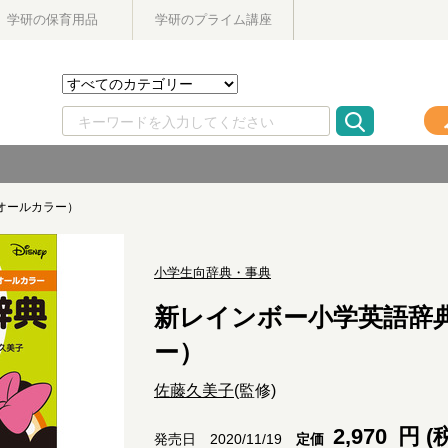
学研の保育用品
学研のプライム講座
オールカラー）
小学生向辞典・事典
新レインボー小学英語辞
ー）
佐藤久美子
(監修)
2,970
円 (
定価
発売日 2020/11/19