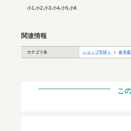
小1,小2,小3,小4,小5,小6
関連情報
カテゴリ名
ショップ学研＋
参考書
こ