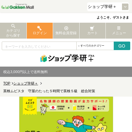
ようこそ、ゲストさま
カテゴリ
ログイン
無料会員登録
カート
メニュー
から探す
税込3,000円以上で送料無料
TOP
ショップ学研＋
英検ムビスタ 守屋のたった５時間で英検５級 総合対策