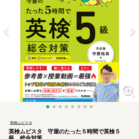
英検ムビスタ
英検ムビスタ 守屋のたった５時間で英検５
級 総合対策