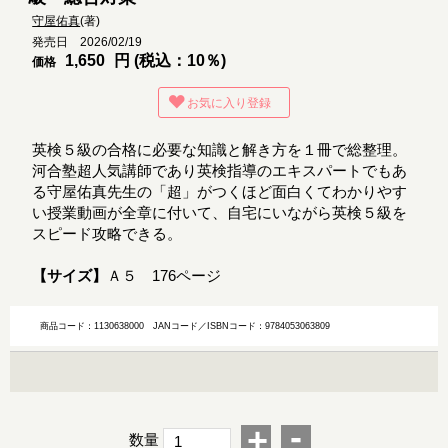
守屋佑真
(著)
発売日 2026/02/19
1,650
円 (税込：10％)
価格
お気に入り登録
英検５級の合格に必要な知識と解き方を１冊で総整理。
河合塾超人気講師であり英検指導のエキスパートでもあ
る守屋佑真先生の「超」がつくほど面白くてわかりやす
い授業動画が全章に付いて、自宅にいながら英検５級を
スピード攻略できる。
【サイズ】
Ａ５ 176ページ
商品コード：1130638000
JANコード／ISBNコード：9784053063809
-
+
数量