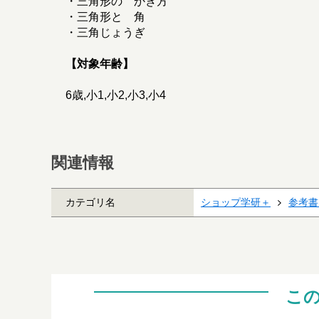
・三角形の かき方
・三角形と 角
・三角じょうぎ
【対象年齢】
6歳,小1,小2,小3,小4
関連情報
カテゴリ名
ショップ学研＋
参考書
こ