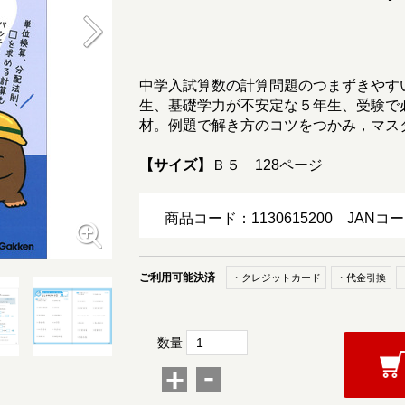
中学入試算数の計算問題のつまずきやす
生、基礎学力が不安定な５年生、受験で
材。例題で解き方のコツをつかみ，マス
【サイズ】
Ｂ５ 128ページ
商品コード：1130615200
JANコー
ご利用可能決済
・クレジットカード
・代金引換
数量
-
+