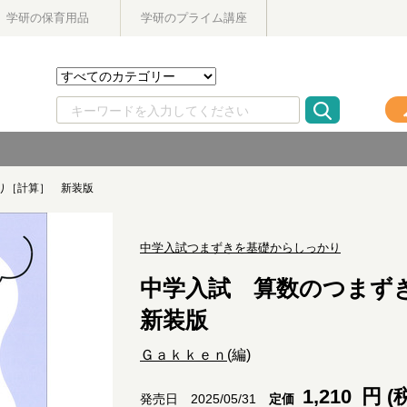
学研の保育用品
学研のプライム講座
り［計算］ 新装版
中学入試つまずきを基礎からしっかり
中学入試 算数のつまず
新装版
Ｇａｋｋｅｎ
(編)
1,210
円 (
定価
発売日 2025/05/31