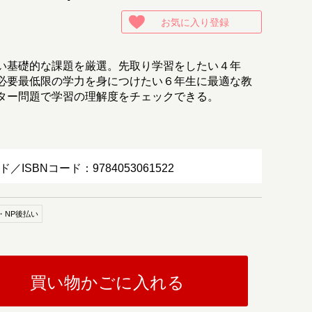
お気に入り登録
い基礎的な課題を厳選。先取り学習をしたい４年
必要最低限の学力を身につけたい６年生に最適な教
ター問題で学習の理解度をチェックできる。
ド／ISBNコード：9784053061522
・NP後払い
買い物かごに入れる