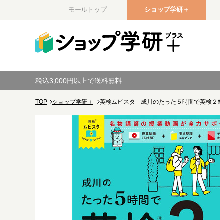
モールトップ
ショップ学研＋
税込3,000円以上で送料無料
TOP
ショップ学研＋
英検ムビスタ 成川のたった５時間で英検２