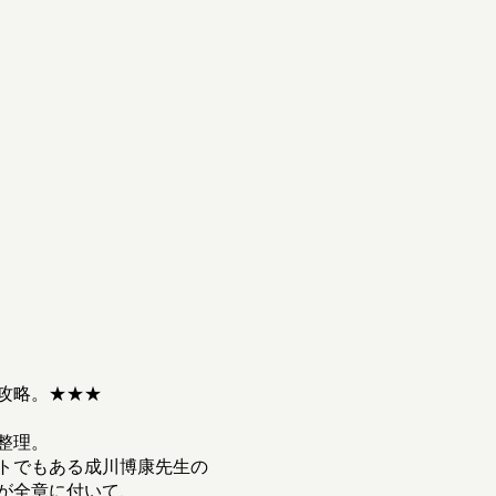
略。★★★
整理。
トでもある成川博康先生の
が全章に付いて、