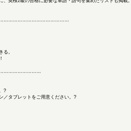
に、英検2級の合格に必要な単語・語句を集めたリストも掲載
………………………………………
きる。
！
………………………
。?
ン／タブレットをご用意ください。?