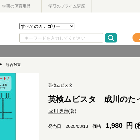
学研の保育用品
学研のプライム講座
級 総合対策
英検ムビスタ
英検ムビスタ 成川のた
成川博康
(著)
1,980
円 (
価格
発売日 2025/03/13