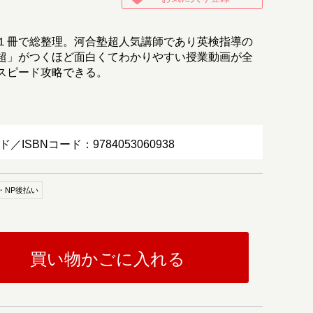
１冊で総整理。河合塾超人気講師であり英検指導の
超」がつくほど面白くてわかりやすい授業動画が全
スピード攻略できる。
ド／ISBNコード：9784053060938
・NP後払い
買い物かごに入れる