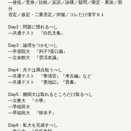
―使役／受身／比較／反語／詠嘆／疑問／限定・累加／部
分
否定／仮定・二重否定／抑揚／コレだけ漢字９１
Day2：問題に慣れるべし
―共通テスト 『白氏文集』
Day3：論理をつかむべし
―学習院大 『列子?斎口義』
―立命館大 『雲渓友議』
Day4：共テは満点狙うべし
―共通テスト 『華清宮』『考古編』など
―共通テスト 『墨池記』『晋書』
Day5：難関大は取れるところだけ取るべし
―立教大 『小學』
―早稲田大
―早稲田大 『韓非子』
Day6：私大を完成すべし