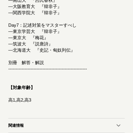
―南山大 『呂氏春秋』
―大阪教育大 『韓非子』
―関西学院大 『韓非子』
Day7：記述対策をマスターすべし
―東京学芸大 『韓非子』
―東京大 『梅花』
―筑波大 『説唐詩』
―北海道大 『史記・匈奴列伝』
別冊 解答・解説
-----------------------------------------------------
【対象年齢】
高1,高2,高3
関連情報