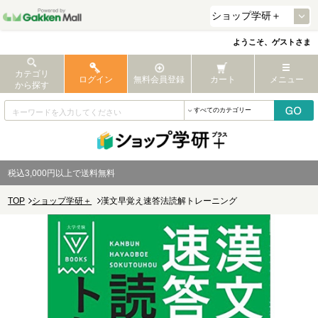
ようこそ、ゲストさま
カテゴリ
ログイン
無料会員登録
カート
メニュー
から探す
税込3,000円以上で送料無料
TOP
ショップ学研＋
漢文早覚え速答法読解トレーニング