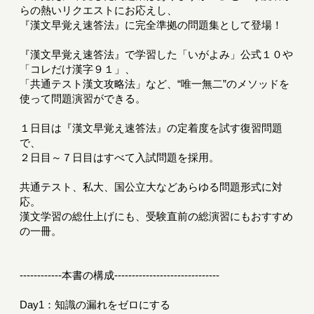
らの熱いリクエストにお応えし、
『漢文早覚え速答法』に完全準拠の問題集として登場！
『漢文早覚え速答法』で学習した「いがよみ」公式１０や
「コレだけ漢字９１」、
「共通テスト漢文攻略法」など、“唯一無二”のメソッドを
使って問題演習ができる。
１日目は『漢文早覚え速答法』の定着度を試す復習問題
で、
２日目～７日目はすべて入試問題を採用。
共通テスト、私大、国公立大などあらゆる問題形式に対
応。
漢文学習の総仕上げにも、受験直前の総演習にもおすすめ
の一冊。
------------本書の構成------------------------------
Day1：知識の漏れをゼロにする