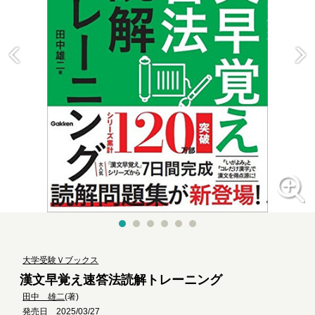
大学受験Ｖブックス
漢文早覚え速答法読解トレーニング
田中 雄二
(著)
発売日 2025/03/27