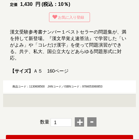
1,430
円 (税込：10％)
定価
お気に入り登録
漢文受験参考書ナンバー１ベストセラーの問題集が、満
を持して新登場。『漢文早覚え速答法』で学習した「い
がよみ」や「コレだけ漢字」を使って問題演習ができ
る。共テ、私大、国公立大などあらゆる問題形式に対
応。
【サイズ】
Ａ５ 160ページ
商品コード：1130608500
JANコード／ISBNコード：9784053060853
-
+
数量