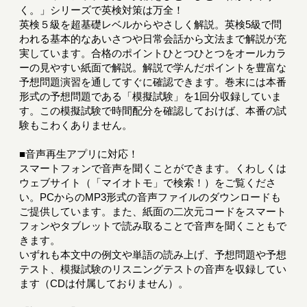
く。」シリーズで英検対策は万全！
英検５級を超基礎レベルからやさしく解説。英検5級で問
われる基本的なあいさつや日常会話から文法まで解説が充
実しています。合格のポイントひとつひとつをオールカラ
ーの見やすい紙面で解説。解説で学んだポイントを豊富な
予想問題演習を通してすぐに確認できます。巻末には本番
形式の予想問題である「模擬試験」を1回分収録していま
す。この模擬試験で時間配分を確認しておけば、本番の試
験もこわくありません。
■音声再生アプリに対応！
スマートフォンで音声を聞くことができます。くわしくは
ウェブサイト（「マイオトモ」で検索！）をご覧くださ
い。PCからのMP3形式の音声ファイルのダウンロードも
ご提供しています。また、紙面の二次元コードをスマート
フォンやタブレットで読み取ることで音声を聞くこともで
きます。
いずれも本文中の例文や単語の読み上げ、予想問題や予想
テスト、模擬試験のリスニングテストの音声を収録してい
ます（CDは付属しておりません）。