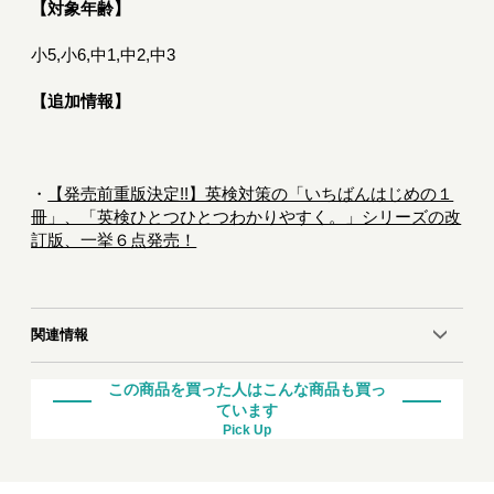
【対象年齢】
小5,小6,中1,中2,中3
【追加情報】
・
【発売前重版決定!!】英検対策の「いちばんはじめの１
冊」、「英検ひとつひとつわかりやすく。」シリーズの改
訂版、一挙６点発売！
関連情報
この商品を買った人はこんな商品も買っ
ています
Pick Up