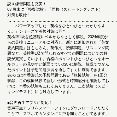
説＆練習問題も充実！
03 巻末に「模擬試験」「面接（スピーキングテスト）」
対策も収録！
………………………………………………………………………
――パワーアップした「英検をひとつひとつわかりやす
く。」シリーズで英検対策は万全！
英検準1級を超基礎レベルからやさしく解説。2024年度か
らの英検リニューアルに対応し、新たに追加された「英文
要約問題」はもちろん、英作文、読解問題、リスニング問
題など、英検準1級で問われるすべての問題についての解
説が充実しています。合格のポイントひとつひとつをオー
ルカラーの見やすい紙面でていねいに解説。解説でつかん
だポイントは予想問題演習を通してすぐに確認できます。
巻末には本番形式の予想問題である「模擬試験」を1回分
収録。この模擬試験で新しい形式と時間配分を確認してお
けば、本番の試験もこわくありません。二次試験（スピー
キングテスト）にも対応しています。
■音声再生アプリに対応！
音声再生アプリをスマートフォンにダウンロードいただく
ことで、スマホでカンタンに音声を聞くことができます。