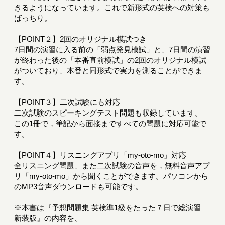
きるようになっています。これで新形式の英検への対策も
ばっちり。
【POINT２】2回のオリジナル模試つき
7日間の演習に入る前の「弱点発見模試」と、7日間の演習
が終わった後の「本番直前模試」の2回のオリジナル模試
がついており、本番と同形式で実力を測ることができま
す。
【POINT３】二次試験にも対応
二次試験のスピーキングテスト問題も収録しています。
この1冊で，筆記から面接まですべての問題に対応可能で
す。
【POINT４】リスニングアプリ「my-oto-mo」対応
全リスニング問題、また二次試験の音声を，無料音声アプ
リ「my-oto-mo」から聞くことができます。パソコンから
のMP3音声ダウンロードも可能です。
※本書は『予想問題集 英検準1級をたった７日で総演習
新装版』の内容を、