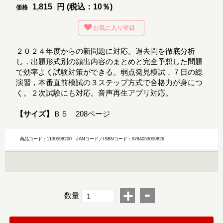
1,815
円 (税込：10％)
価格
お気に入り登録
２０２４年度からの新問題に対応。過去問を徹底分析
し，出題形式別の頻出内容のまとめと完全予想した問題
で効率よく試験対策ができる。弱点発見模試，７日の総
演習，本番直前模試の３ステップ方式で合格力が身につ
く。２次試験にも対応。音声再生アプリ対応。
【サイズ】
Ｂ５ 208ページ
商品コード：1130598200
JANコード／ISBNコード：9784053059826
-
+
数量