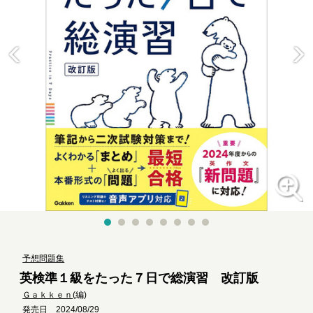
予想問題集
英検準１級をたった７日で総演習 改訂版
Ｇａｋｋｅｎ
(編)
発売日 2024/08/29