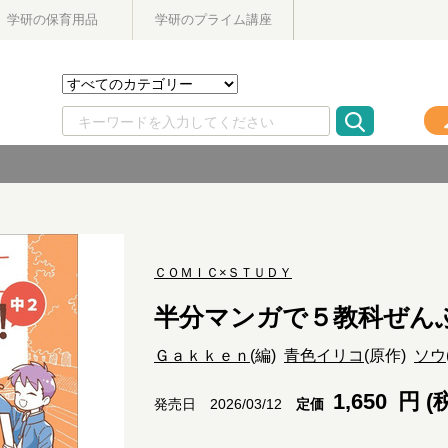
学研の保育用品
学研のプライム講座
ＣＯＭＩＣ×ＳＴＵＤＹ
半分マンガで５教科ぜん
Ｇａｋｋｅｎ
(編)
青色イリコ
(原作)
ソウ
1,650
円 (
定価
発売日 2026/03/12