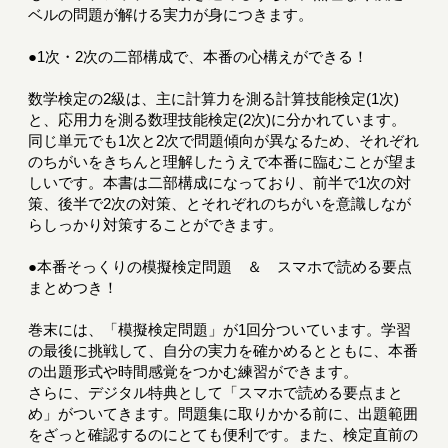
ベルの問題が解ける実力が身につきます。
●1次・2次の二部構成で、本番の心構えができる！
数学検定の2級は、主に計算力を測る計算技能検定(1次)
と、応用力を測る数理技能検定(2次)に分かれています。
同じ単元でも1次と2次で問題傾向が異なるため、それぞれ
のちがいをきちんと理解したうえで本番に臨むことが望ま
しいです。本書は二部構成になっており、前半で1次の対
策、後半で2次の対策、とそれぞれのちがいを意識しなが
らしっかり対策することができます。
●本番そっくりの模擬検定問題 ＆ スマホで読める要点
まとめつき！
巻末には、「模擬検定問題」が1回分ついています。学習
の最後に挑戦して、自分の実力を確かめるとともに、本番
の出題形式や時間感覚をつかむ練習ができます。
さらに、デジタル特典として「スマホで読める要点まと
め」がついてきます。問題集に取りかかる前に、出題範囲
をざっと確認するのにとても便利です。また、検定直前の