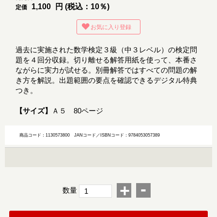
1,100
円 (税込：10％)
定価
お気に入り登録
過去に実施された数学検定３級（中３レベル）の検定問
題を４回分収録。切り離せる解答用紙を使って、本番さ
ながらに実力が試せる。別冊解答ではすべての問題の解
き方を解説。出題範囲の要点を確認できるデジタル特典
つき。
【サイズ】
Ａ５ 80ページ
商品コード：1130573800
JANコード／ISBNコード：9784053057389
-
+
数量