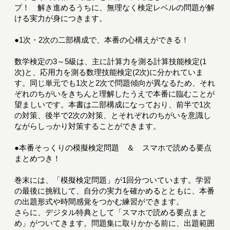
プ！ 解き進めるうちに、無理なく検定レベルの問題が解
ける実力が身につきます。
●1次・2次の二部構成で、本番の心構えができる！
数学検定の3～5級は、主に計算力を測る計算技能検定(1
次)と、応用力を測る数理技能検定(2次)に分かれていま
す。同じ単元でも1次と2次で問題傾向が異なるため、それ
ぞれのちがいをきちんと理解したうえで本番に臨むことが
望ましいです。本書は二部構成になっており、前半で1次
の対策、後半で2次の対策、とそれぞれのちがいを意識し
ながらしっかり対策することができます。
●本番そっくりの模擬検定問題 ＆ スマホで読める要点
まとめつき！
巻末には、「模擬検定問題」が1回分ついています。学習
の最後に挑戦して、自分の実力を確かめるとともに、本番
の出題形式や時間感覚をつかむ練習ができます。
さらに、デジタル特典として「スマホで読める要点まと
め」がついてきます。問題集に取りかかる前に、出題範囲