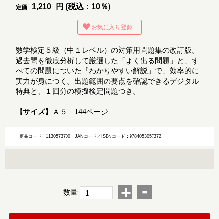
1,210
円 (税込：10％)
定価
お気に入り登録
数学検定５級（中１レベル）の対策用問題集の改訂版。
過去問を徹底分析して厳選した「よく出る問題」と、す
べての問題についた「わかりやすい解説」で、効率的に
実力が身につく。出題範囲の要点を確認できるデジタル
特典と、１回分の模擬検定問題つき。
【サイズ】
Ａ５ 144ページ
商品コード：1130573700
JANコード／ISBNコード：9784053057372
-
+
数量