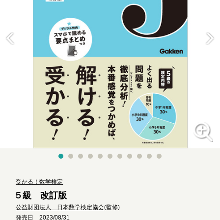
受かる！数学検定
５級 改訂版
公益財団法人 日本数学検定協会
(監修)
発売日 2023/08/31