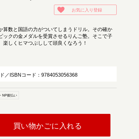
お気に入り登録
か算数と国語の力がついてしまうドリル。その確か
ピックの金メダルを受賞させるりんご塾。そこで子
。楽しくヒマつぶしして頭良くなろう！
ド／ISBNコード：9784053056368
・NP後払い
買い物かごに入れる