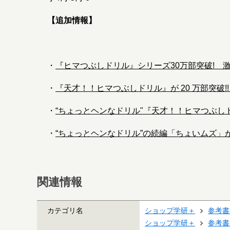
【追加情報】
・
『ヒマつぶしドリル』シリーズ30万部突破! 激
・
『天才！！ヒマつぶしドリル』が 20 万部突破!
・
“ちょっとヘンなドリル"『天才！！ヒマつぶしド
・
“ちょっとヘンなドリル”の続編「ちょいムズ」が登
関連情報
カテゴリ名
ショップ学研＋
参考書
ショップ学研＋
参考書