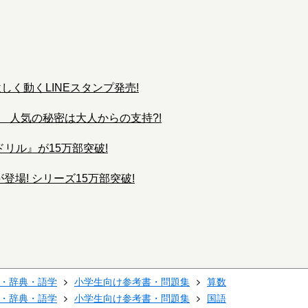
しく動くLINEスタンプ発売!
! 人気の秘密は大人からの支持?!
リル』が15万部突破!
場! シリーズ15万部突破!
・辞典・語学
小学生向け参考書・問題集
算数
・辞典・語学
小学生向け参考書・問題集
国語