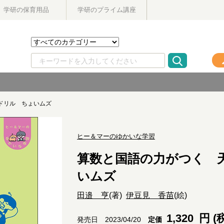
学研の保育用品
学研のプライム講座
ドリル ちょいムズ
ヒー＆マーのゆかいな学習
算数と国語の力がつく 
いムズ
田邉 亨
(著)
伊豆見 香苗
(絵)
1,320
円 (
定価
発売日 2023/04/20