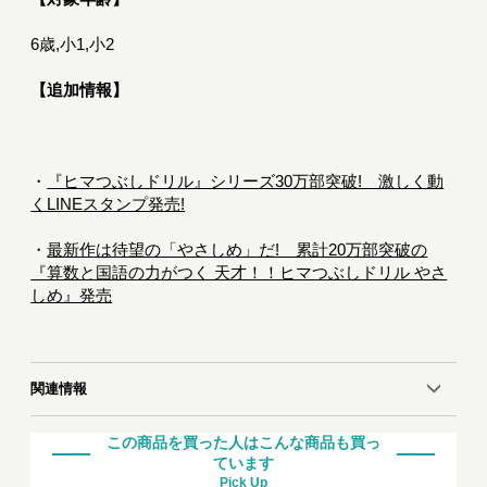
6歳,小1,小2
【追加情報】
・
『ヒマつぶしドリル』シリーズ30万部突破! 激しく動
くLINEスタンプ発売!
・
最新作は待望の「やさしめ」だ! 累計20万部突破の
『算数と国語の力がつく 天才！！ヒマつぶしドリル やさ
しめ』発売
関連情報
この商品を買った人はこんな商品も買っ
ています
Pick Up