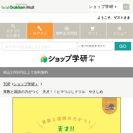
ようこそ、ゲストさま
カテゴリ
ログイン
無料会員登録
カート
メニュー
から探す
税込3,000円以上で送料無料
TOP
ショップ学研＋
算数と国語の力がつく 天才！！ヒマつぶしドリル やさしめ