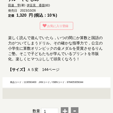
田邉 亨
(著)
伊豆見 香苗
(絵)
発売日 2023/10/26
1,320
円 (税込：10％)
定価
お気に入り登録
楽しく読んで遊んでいたら，いつの間にか算数と国語の
力がついてしまうドリル。その確かな指導力で，公立の
小学生に算数オリンピックの金メダルを受賞させるりん
ご塾。そこで子どもたちが学んでいるプリントを市販
化。楽しくヒマつぶしして頭良くなろう！
【サイズ】
Ａ５変 144ページ
商品コード：1130563400
JANコード／ISBNコード：9784053056344
-
+
数量