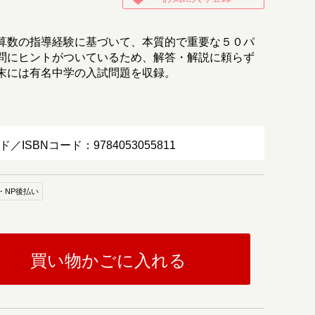
算数の指導経験に基づいて、本質的で重要な５０パ
問にヒントがついているため、解答・解説に頼らず
末には有名中学の入試問題を収録。
ド／ISBNコード：9784053055811
・NP後払い
買い物かごに入れる