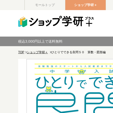
モールトップ
ショップ学研＋
税込3,000円以上で送料無料
TOP
ショップ学研＋
ひとりでできる良問５０ 算数・図形編