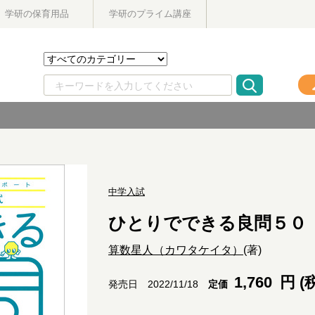
学研の保育用品
学研のプライム講座
中学入試
ひとりでできる良問５０
算数星人（カワタケイタ）
(著)
1,760
円 (
定価
発売日 2022/11/18