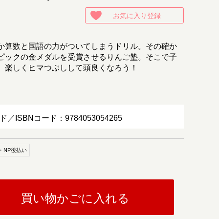
お気に入り登録
か算数と国語の力がついてしまうドリル。その確か
ピックの金メダルを受賞させるりんご塾。そこで子
。楽しくヒマつぶしして頭良くなろう！
ド／ISBNコード：9784053054265
・NP後払い
買い物かごに入れる