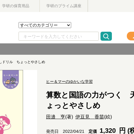
学研の保育用品
学研のプライム講座
しドリル ちょっとやさしめ
ヒー＆マーのゆかいな学習
算数と国語の力がつく 
ょっとやさしめ
田邉 亨
(著)
伊豆見 香苗
(絵)
1,320
円 (
定価
発売日 2022/04/21