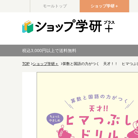
モールトップ
ショップ学研＋
税込3,000円以上で送料無料
TOP
ショップ学研＋
算数と国語の力がつく 天才！！ ヒマつぶ