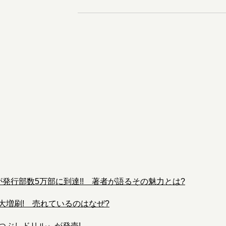
発行部数5万部に到達!! 著者が語るその魅力とは?
大増刷! 売れているのはなぜ?
つぶしドリル』が発売!