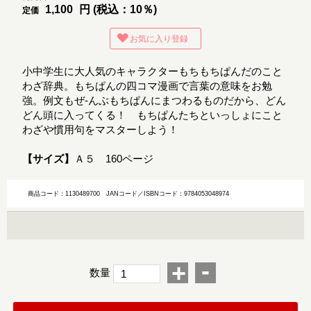
1,100
円 (税込：10％)
定価
お気に入り登録
小中学生に大人気のキャラクターもちもちぱんだのこと
わざ辞典。もちぱんの四コマ漫画で言葉の意味をお勉
強。例文もぜ-んぶもちぱんにまつわるものだから、どん
どん頭に入ってくる！ もちぱんたちといっしょにこと
わざや慣用句をマスターしよう！
【サイズ】
Ａ５ 160ページ
商品コード：1130489700
JANコード／ISBNコード：9784053048974
-
+
数量