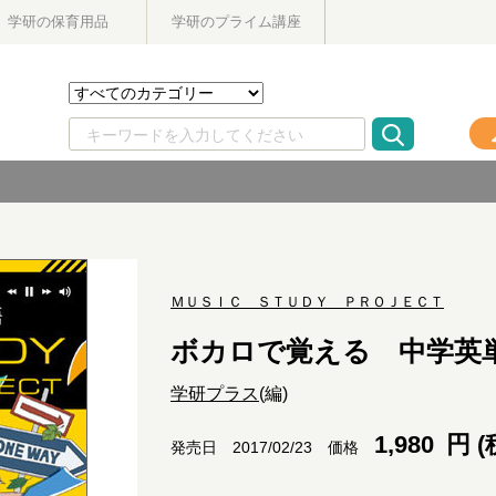
学研の保育用品
学研のプライム講座
ＭＵＳＩＣ ＳＴＵＤＹ ＰＲＯＪＥＣＴ
ボカロで覚える 中学英
学研プラス
(編)
1,980
円 (
価格
発売日 2017/02/23