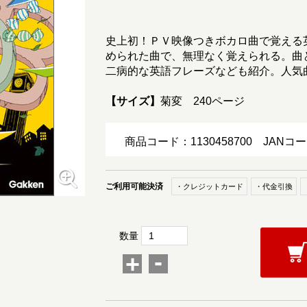
史上初！ＰＶ映像つきボカロ曲で覚える
められた曲で、無理なく覚えられる。曲
二病的な英語フレーズなども紹介。人気
【サイズ】
菊変 240ページ
商品コード：1130458700
JANコー
ご利用可能決済
・クレジットカード
・代金引換
数量
-
+