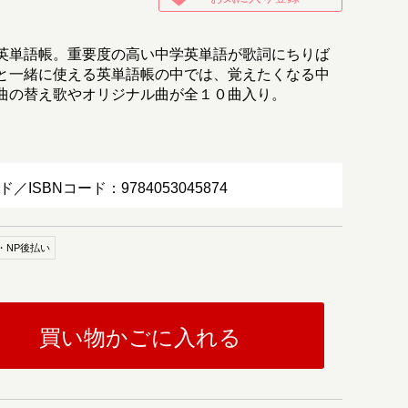
英単語帳。重要度の高い中学英単語が歌詞にちりば
と一緒に使える英単語帳の中では、覚えたくなる中
曲の替え歌やオリジナル曲が全１０曲入り。
ド／ISBNコード：9784053045874
・NP後払い
買い物かごに入れる