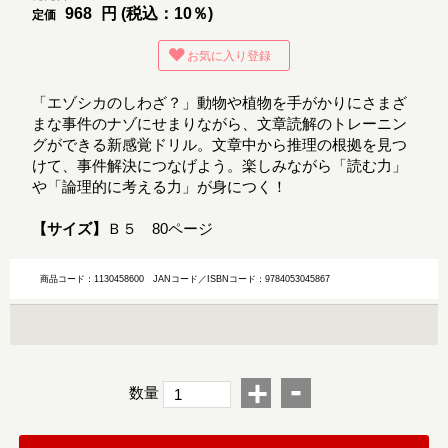
968
円 (税込：10％)
定価
お気に入り登録
「エゾシカのしわざ？」動物や植物を手がかりにさまざ
まな事件のナゾにせまりながら、文章読解のトレーニン
グができる新感覚ドリル。文章中から推理の根拠を見つ
けて、事件解決につなげよう。楽しみながら「読む力」
や「論理的に考える力」が身につく！
【サイズ】
Ｂ５ 80ページ
商品コード：1130458600
JANコード／ISBNコード：9784053045867
-
+
数量