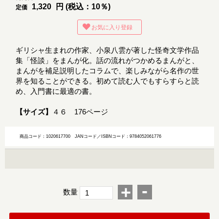
1,320
円 (税込：10％)
定価
お気に入り登録
ギリシャ生まれの作家、小泉八雲が著した怪奇文学作品
集「怪談」をまんが化。話の流れがつかめるまんがと、
まんがを補足説明したコラムで、楽しみながら名作の世
界を知ることができる。初めて読む人でもすらすらと読
め、入門書に最適の書。
【サイズ】
４６ 176ページ
商品コード：1020617700
JANコード／ISBNコード：9784052061776
-
+
数量