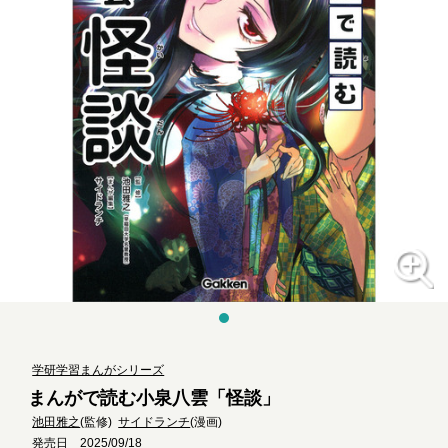
学研学習まんがシリーズ
まんがで読む小泉八雲「怪談」
池田雅之
(監修)
サイドランチ
(漫画)
発売日 2025/09/18