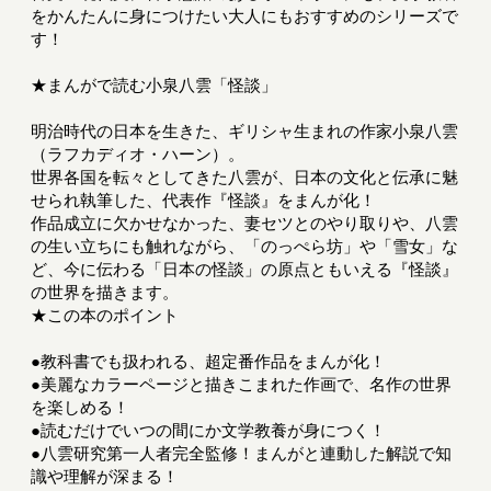
をかんたんに身につけたい大人にもおすすめのシリーズで
す！
★まんがで読む小泉八雲「怪談」
明治時代の日本を生きた、ギリシャ生まれの作家小泉八雲
（ラフカディオ・ハーン）。
世界各国を転々としてきた八雲が、日本の文化と伝承に魅
せられ執筆した、代表作『怪談』をまんが化！
作品成立に欠かせなかった、妻セツとのやり取りや、八雲
の生い立ちにも触れながら、「のっぺら坊」や「雪女」な
ど、今に伝わる「日本の怪談」の原点ともいえる『怪談』
の世界を描きます。
★この本のポイント
●教科書でも扱われる、超定番作品をまんが化！
●美麗なカラーページと描きこまれた作画で、名作の世界
を楽しめる！
●読むだけでいつの間にか文学教養が身につく！
●八雲研究第一人者完全監修！まんがと連動した解説で知
識や理解が深まる！