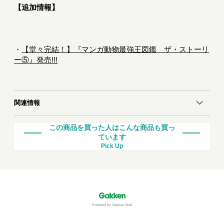
【追加情報】
・
【堂々完結！】『マンガ動物最強王図鑑 ザ・ストーリ
ー⑤』発売!!!
関連情報
この商品を買った人はこんな商品も買っ
ています
Pick Up
Powered by Gakken Mall