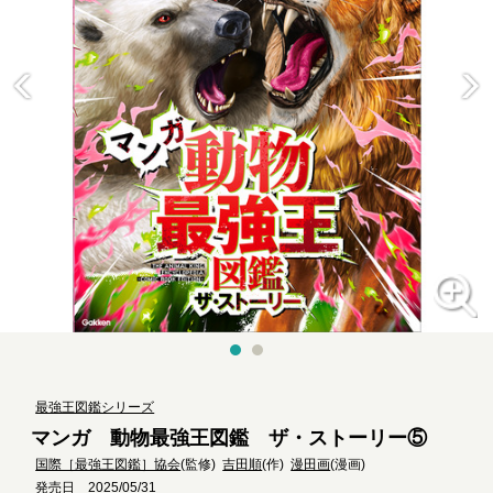
最強王図鑑シリーズ
マンガ 動物最強王図鑑 ザ・ストーリー⑤
国際［最強王図鑑］協会
(監修)
吉田順
(作)
漫田画
(漫画)
発売日 2025/05/31