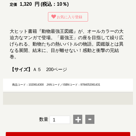
1,320
円 (税込：10％)
定価
お気に入り登録
大ヒット書籍『動物最強王図鑑』が、オールカラーの大
迫力なマンガで登場。「最強王」の座を目指して繰り広
げられる、動物たちの熱いバトルの物語。図鑑版とは異
なる展開、結末に、目が離せない！感動と衝撃の完結
巻。
【サイズ】
Ａ５ 200ページ
商品コード：1020614300
JANコード／ISBNコード：9784052061431
-
+
数量