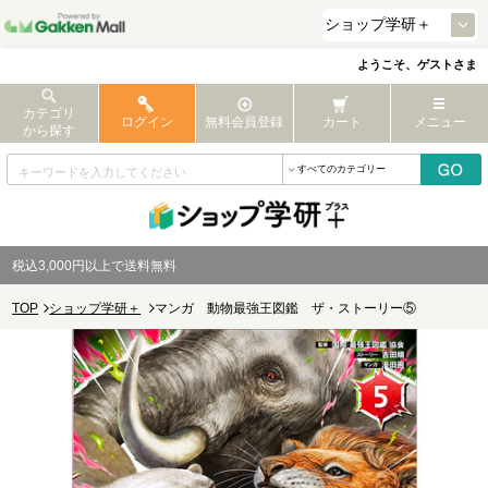
ようこそ、ゲストさま
カテゴリ
ログイン
無料会員登録
カート
メニュー
から探す
税込3,000円以上で送料無料
TOP
ショップ学研＋
マンガ 動物最強王図鑑 ザ・ストーリー⑤