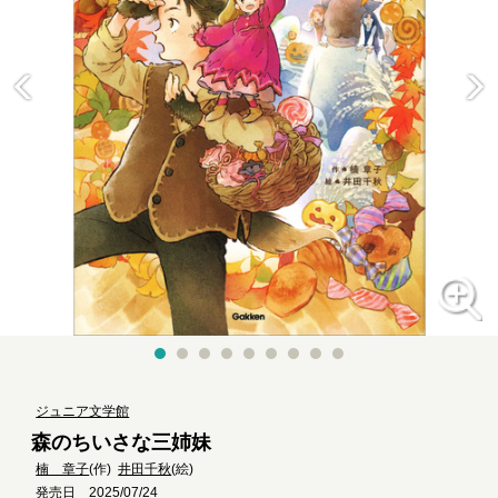
ジュニア文学館
森のちいさな三姉妹
楠 章子
(作)
井田千秋
(絵)
発売日 2025/07/24